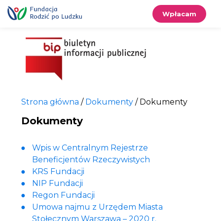
Przewiń
do
treści
Wpłacam
Strona główna
/
Dokumenty
/
Dokumenty
Dokumenty
Wpis w Centralnym Rejestrze
Beneficjentów Rzeczywistych
KRS Fundacji
NIP Fundacji
Regon Fundacji
Umowa najmu z Urzędem Miasta
Stołecznym Warszawa – 2020 r.