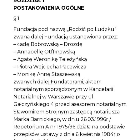
ROZDZIAŁ I
POSTANOWIENIA OGÓLNE
§ 1
Fundacja pod nazwą „Rodzić po Ludzku”
zwana dalej Fundacją ustanowiona przez:
– Ładę Bobrowską – Drozdę
– Annabellę Otffinowską
– Agatę Weronikę Teleżyńską
– Piotra Wojciecha Pacewicza
– Monikę Annę Staszewską
zwanych dalej Fundatorami, aktem
notarialnym sporządzonym w Kancelarii
Notarialnej w Warszawie przy ul.
Gałczyńskiego 4 przed asesorem notarialnym
Sławomirem Strojnym zastępcą notariusza
Marka Barnickiego, w dniu 26.03.1996r /
Repetorium A nr 1975/96 działa na podstawie
przepisów ustawy z dnia 6 kwietnia 1984r o