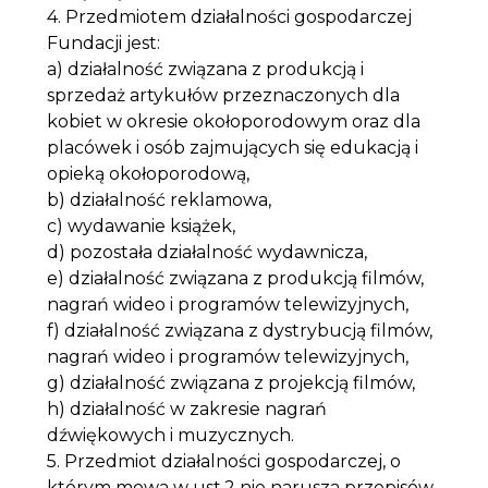
4. Przedmiotem działalności gospodarczej
Fundacji jest:
a) działalność związana z produkcją i
sprzedaż artykułów przeznaczonych dla
kobiet w okresie okołoporodowym oraz dla
placówek i osób zajmujących się edukacją i
opieką okołoporodową,
b) działalność reklamowa,
c) wydawanie książek,
d) pozostała działalność wydawnicza,
e) działalność związana z produkcją filmów,
nagrań wideo i programów telewizyjnych,
f) działalność związana z dystrybucją filmów,
nagrań wideo i programów telewizyjnych,
g) działalność związana z projekcją filmów,
h) działalność w zakresie nagrań
dźwiękowych i muzycznych.
5. Przedmiot działalności gospodarczej, o
którym mowa w ust.2 nie narusza przepisów